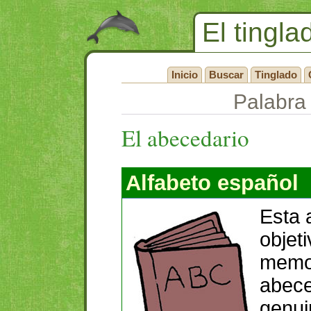
El tingla
Inicio
Buscar
Tinglado
Palabra 
El abecedario
Alfabeto español
Esta 
objeti
memor
abece
genui