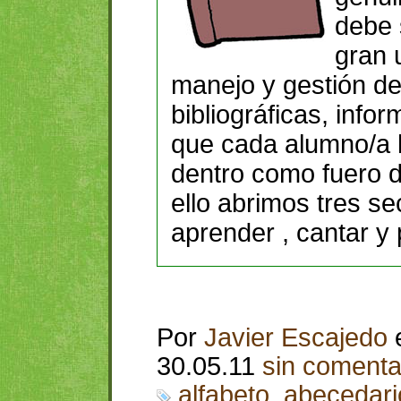
debe 
gran u
manejo y gestión de
bibliográficas, infor
que cada alumno/a h
dentro como fuero d
ello abrimos tres se
aprender , cantar y p
Por
Javier Escajedo
30.05.11
sin comenta
alfabeto
,
abecedari