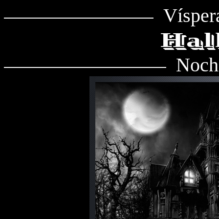
Vísper
Hal
Noche