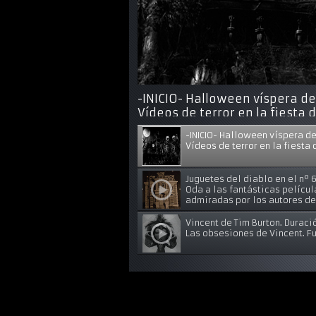
-INICIO- Halloween víspera d
Vídeos de terror en la fiesta 
-INICIO- Halloween víspera d
Vídeos de terror en la fiesta 
Juguetes del diablo en el nº 
Oda a las fantásticas pelícu
admiradas por los autores de 
Vincent de Tim Burton. Duraci
Las obsesiones de Vincent. Fu
Animacion de terror, corto We
La veleta es arrastrada al ter
tortuga!!!!!
Secuencia de -La novia cadáve