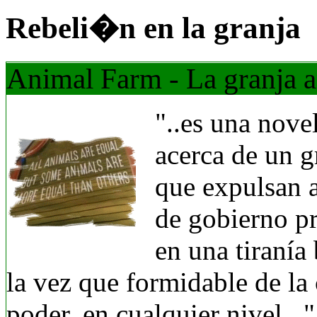
Rebeli�n en la granja
Animal Farm - La granja 
"..es una nove
acerca de un g
que expulsan 
de gobierno p
en una tiranía b
la vez que formidable de la
poder, en cualquier nivel..." 