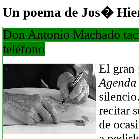
Un poema de Jos� Hie
Don Antonio Machado tac
teléfono
El gran 
Agenda
silencio
recitar 
de ocasi
a pedirl