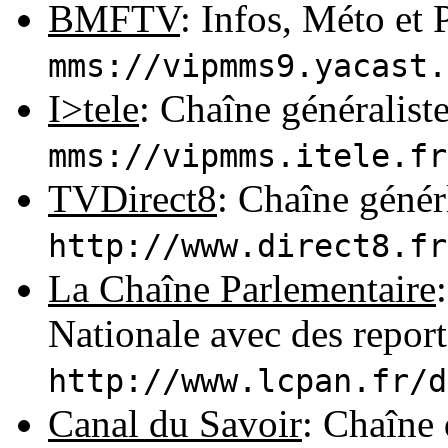
BMFTV
: Infos, Méto et
mms://vipmms9.yacast.
I>tele
: Chaîne généraliste
mms://vipmms.itele.fr
TVDirect8
: Chaîne générl
http://www.direct8.fr
La Chaîne Parlementaire
Nationale avec des report
http://www.lcpan.fr/d
Canal du Savoir
: Chaîne 