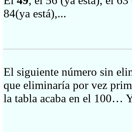
El
49
, el 56 (ya está), el 63
84(ya está),...
El siguiente número sin eli
que eliminaría por vez pri
la tabla acaba en el 100… 