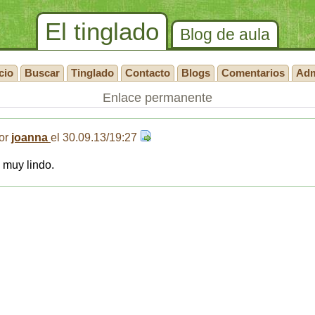
El tinglado
Blog de aula
cio
Buscar
Tinglado
Contacto
Blogs
Comentarios
Ad
Enlace permanente
or
joanna
el 30.09.13/19:27
 muy lindo.