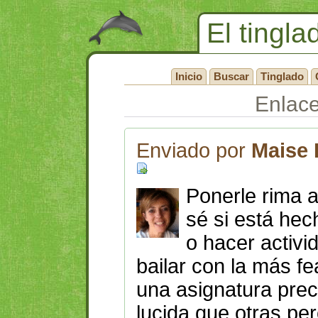
El tingla
Inicio
Buscar
Tinglado
Enlac
Enviado por
Maise 
Ponerle rima a
sé si está he
o hacer activ
bailar con la más f
una asignatura pre
lucida que otras 