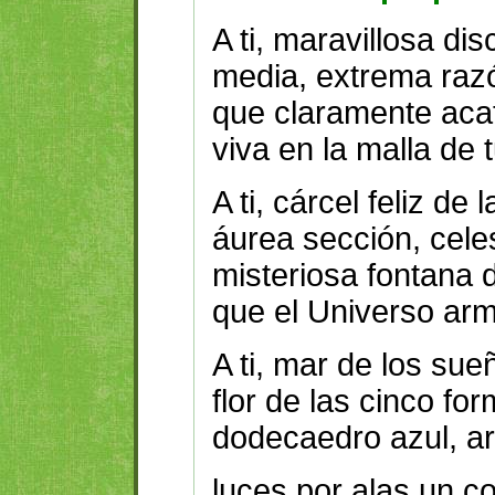
A ti, maravillosa disc
media, extrema raz
que claramente acat
viva en la malla de t
A ti, cárcel feliz de l
áurea sección, cele
misteriosa fontana
que el Universo arm
A ti, mar de los sue
flor de las cinco fo
dodecaedro azul, a
luces por alas un c