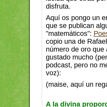
disfruta.
Aquí os pongo un en
que se publican al
"matemáticos":
Poe
copio una de Rafael 
número de oro que 
gustado mucho (pen
podcast, pero no m
voz):
(maise, aquí un rega
A la divina propor