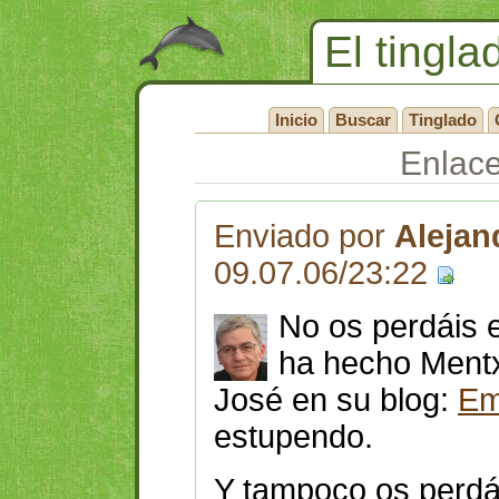
El tingla
Inicio
Buscar
Tinglado
Enlac
Enviado por
Alejan
09.07.06/23:22
No os perdáis e
ha hecho Mentx
José en su blog:
Em
estupendo.
Y tampoco os perdái