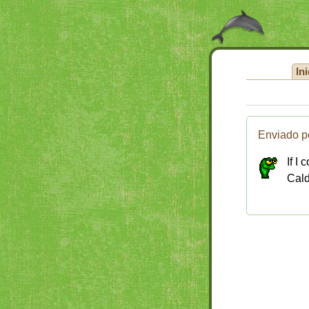
Ini
Enviado p
If I
Cal