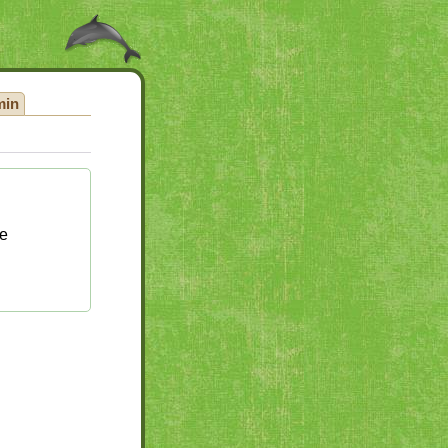
min
te