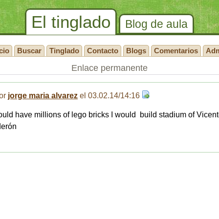
El tinglado
Blog de aula
cio
Buscar
Tinglado
Contacto
Blogs
Comentarios
Ad
Enlace permanente
or
jorge maria alvarez
el 03.02.14/14:16
 could have millions of lego bricks I would build stadium of Vicen
derón