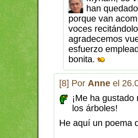
han quedado 
porque van acom
voces recitándol
agradecemos vues
esfuerzo emplead
bonita.
[8] Por
Anne
el 26.
¡Me ha gustado 
los árboles!
He aquí un poema de