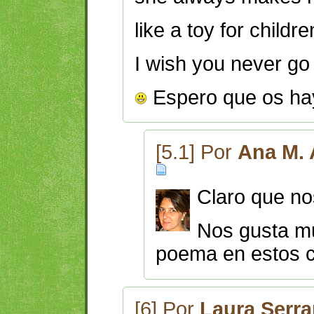
like a toy for childre
I wish you never go
Espero que os ha
[5.1] Por
Ana M. 
Claro que no
Nos gusta mu
poema en estos 
[6] Por
Laura Serr