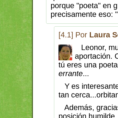
porque "poeta" en gr
precisamente eso: 
[4.1] Por
Laura S
Leonor, muc
aportación. 
tú eres una poet
errante
...
Y es interesante
tan cerca...orbita
Además, gracias
posición humilde,