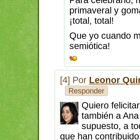
primaveral y goma
¡total, total!
Que yo cuando me
semiótica!
[4] Por
Leonor Qui
Responder
Quiero felicit
también a Ana 
supuesto, a t
que han contribuido