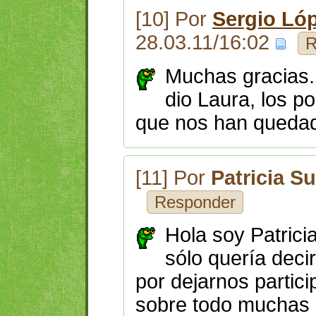
[10] Por
Sergio Ló
28.03.11/16:02
R
Muchas gracias. 
dio Laura, los p
que nos han queda
[11] Por
Patricia S
Responder
Hola soy Patrici
sólo quería deci
por dejarnos partici
sobre todo muchas 