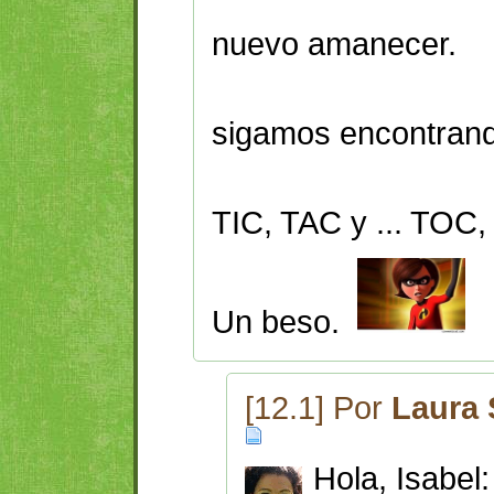
cual ave
nuevo amanecer.
¡Esper
sigamos encontrand
mundo ma
TIC, TAC y ... TOC
Un beso.
[12.1] Por
Laura 
Hola, Isabel: