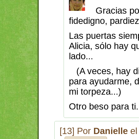
Gracias por t
fidedigno, pardiez
Las puertas siem
Alicia, sólo hay q
lado...
(A veces, hay d
para ayudarme, di
mi torpeza...)
Otro beso para ti.
[13] Por
Danielle
el