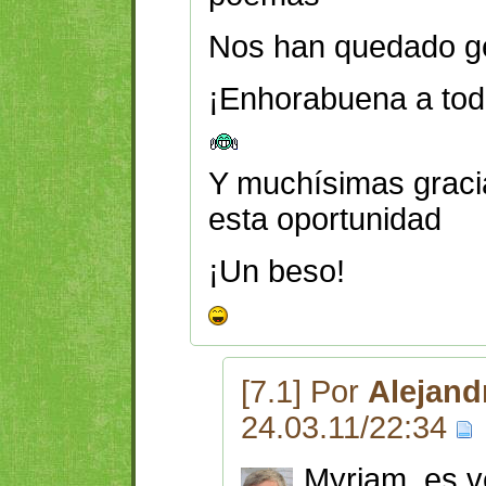
Nos han quedado g
¡Enhorabuena a tod
Y muchísimas gracia
esta oportunidad
¡Un beso!
[7.1] Por
Alejand
24.03.11/22:34
Myriam, es v