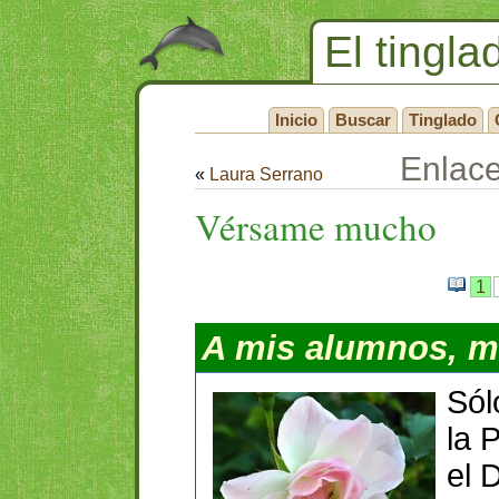
El tingla
Inicio
Buscar
Tinglado
Enlac
«
Laura Serrano
Vérsame mucho
1
A mis alumnos, mi
Sól
la 
el 