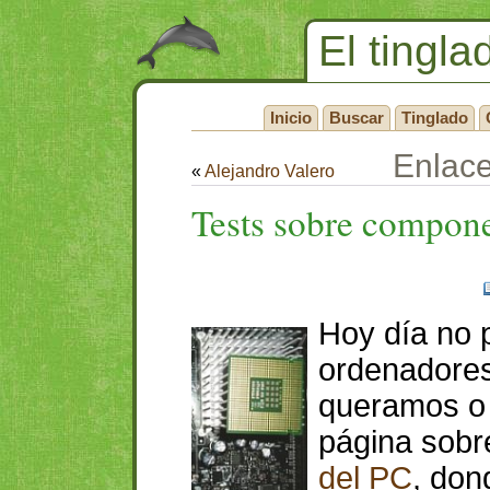
El tingla
Inicio
Buscar
Tinglado
Enlac
«
Alejandro Valero
Tests sobre compone
Hoy día no p
ordenadores
queramos o 
página sobr
del PC
, don