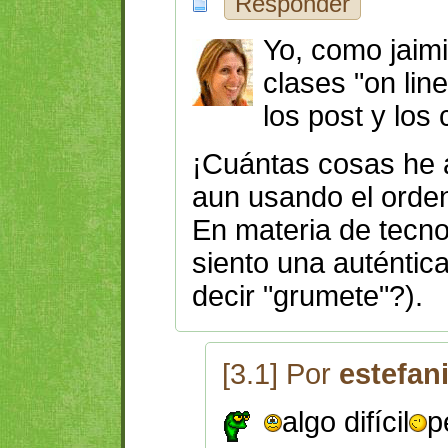
Responder
Yo, como jaim
clases "on line
los post y los
¡Cuántas cosas he 
aun usando el orden
En materia de tecno
siento una auténtica
decir "grumete"?).
[3.1] Por
estefan
algo difícil
p