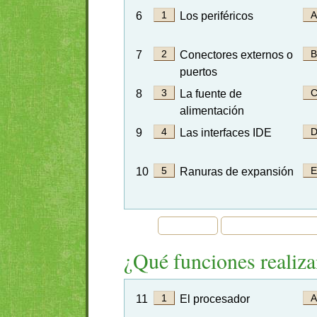
6
Los periféricos
7
Conectores externos o
puertos
8
La fuente de
alimentación
9
Las interfaces IDE
10
Ranuras de expansión
¿Qué funciones realiz
11
El procesador