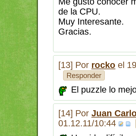
Me gustó conocer m
de la CPU.
Muy Interesante.
Gracias.
[13] Por
rocko
el 1
Responder
El puzzle lo mej
[14] Por
Juan Carlo
01.12.11/10:44