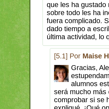
que les ha gustado 
sobre todo les ha i
fuera complicado. S
dado tiempo a escri
última actividad, l
[5.1] Por
Maise H
Gracias, Ale
estupendame
alumnos es
será mucho más di
comprobar si se h
expliqué. ¡Qué op