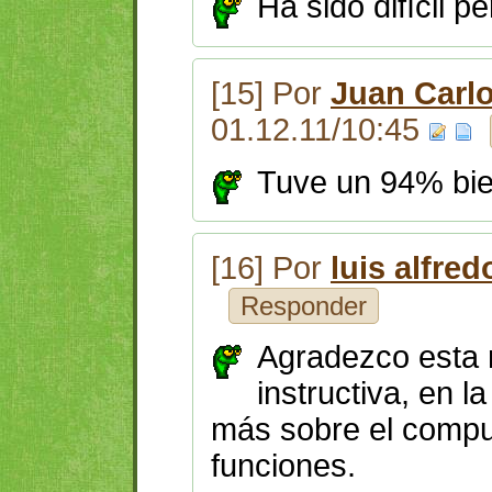
Ha sido difícil p
[15] Por
Juan Carlo
01.12.11/10:45
Tuve un 94% bi
[16] Por
luis alfre
Responder
Agradezco esta m
instructiva, en 
más sobre el compu
funciones.