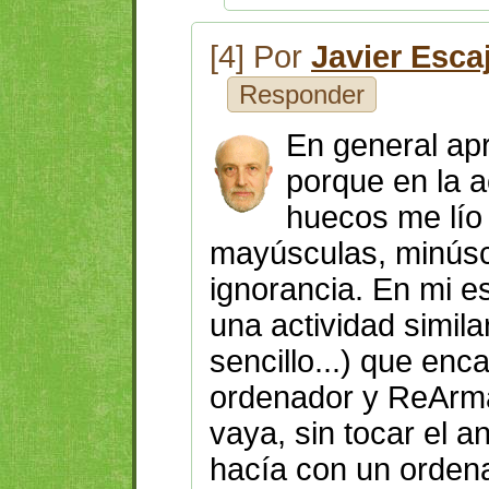
[4] Por
Javier Esca
Responder
En general ap
porque en la a
huecos me lío
mayúsculas, minúscu
ignorancia. En mi e
una actividad simil
sencillo...) que e
ordenador y ReArmá
vaya, sin tocar el a
hacía con un ordena