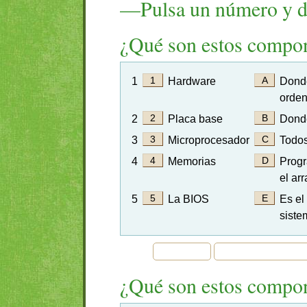
—Pulsa un número y d
¿Qué son estos compon
1
Hardware
Donde
orde
2
Placa base
Donde
3
Microprocesador
Todos
4
Memorias
Progr
el ar
5
La BIOS
Es el
siste
¿Qué son estos compon