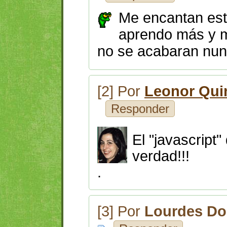
Me encantan est
aprendo más y m
no se acabaran nun
[2] Por
Leonor Qui
Responder
El "javascript"
verdad!!!
.
[3] Por
Lourdes D