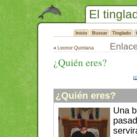
El tingla
Inicio
Buscar
Tinglado
Enlac
«
Leonor Quintana
¿Quién eres?
¿Quién eres?
Una bo
pasa
servir