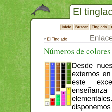
El tingla
Inicio
Buscar
Tinglado
Enlac
«
El Tinglado
Números de colores
Desde nues
externos en
este exce
enseñanz
elementales
disponemo