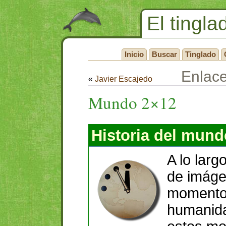
El tingla
Inicio
Buscar
Tinglado
Enlac
«
Javier Escajedo
Mundo 2×12
Historia del mund
A lo larg
de imáge
momentos 
humanida