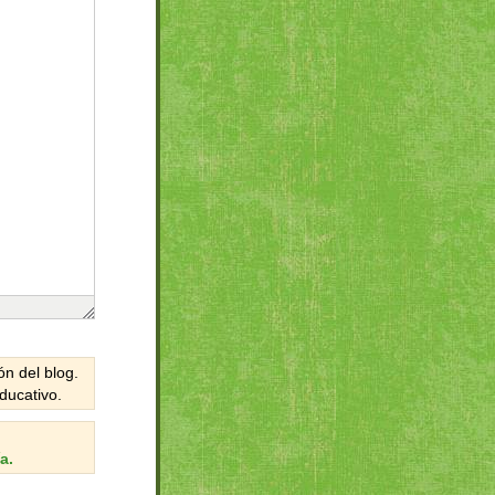
n del blog.
ducativo.
a.