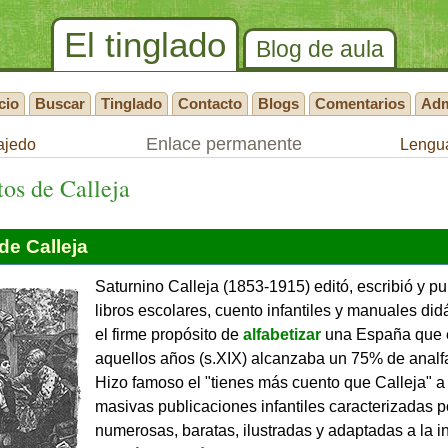
El tinglado
Blog de aula
cio
Buscar
Tinglado
Contacto
Blogs
Comentarios
Ad
Enlace permanente
ajedo
Lengua
os de Calleja
de Calleja
Saturnino Calleja (1853-1915) editó, escribió y pu
libros escolares, cuento infantiles y manuales did
el firme propósito de
alfabetizar
una España que 
aquellos años (s.XIX) alcanzaba un 75% de analf
Hizo famoso el "tienes más cuento que Calleja" a
masivas publicaciones infantiles caracterizadas p
numerosas, baratas, ilustradas y adaptadas a la in