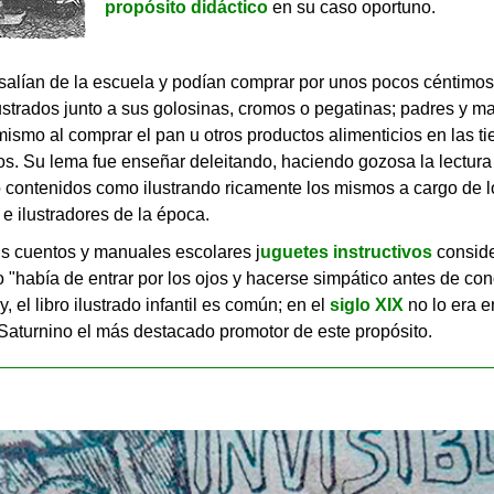
propósito didáctico
en su caso oportuno.
salían de la escuela y podían comprar por unos pocos céntim
ustrados junto a sus golosinas, cromos o pegatinas; padres y m
mismo al comprar el pan u otros productos alimenticios en las t
os. Su lema fue enseñar deleitando, haciendo gozosa la lectura
contenidos como ilustrando ricamente los mismos a cargo de 
 e ilustradores de la época.
s cuentos y manuales escolares j
uguetes instructivos
consid
ro "había de entrar por los ojos y hacerse simpático antes de co
, el libro ilustrado infantil es común; en el
siglo XIX
no lo era e
Saturnino el más destacado promotor de este propósito.