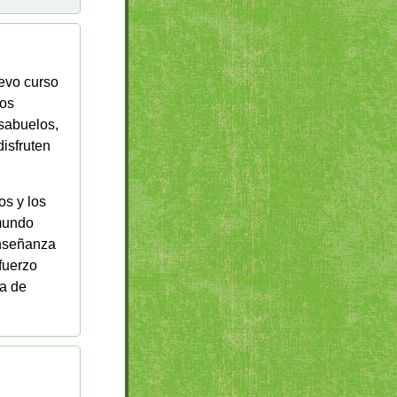
uevo curso
vos
sabuelos,
disfruten
s y los
 mundo
enseñanza
fuerzo
a de