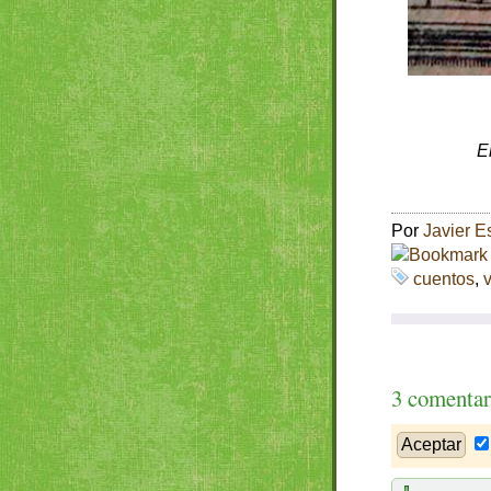
E
Por
Javier E
cuentos
,
3 comentar