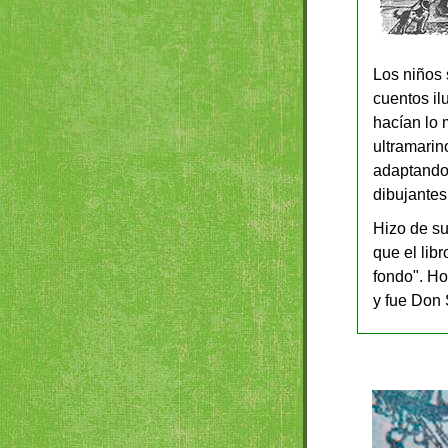
Los niños 
cuentos il
hacían lo 
ultramarin
adaptando 
dibujantes
Hizo de su
que el lib
fondo". Hoy
y fue Don 