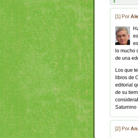
[1] Por
Ale
Ha
es
es
lo mucho q
de una ed
Los que t
libros de 
editorial 
de su tiem
considera
Saturnino 
[2] Por
An