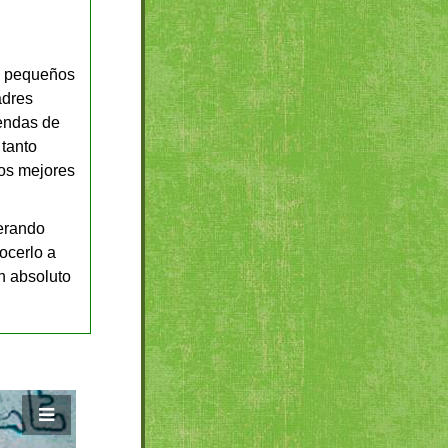
os pequeños
adres
iendas de
 tanto
los mejores
erando
nocerlo a
n absoluto