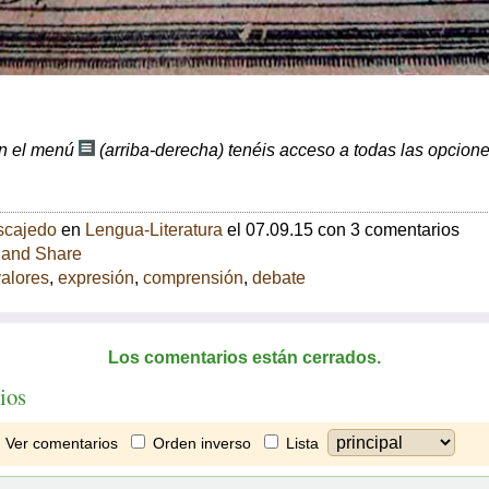
n el menú
(arriba-derecha) tenéis acceso a todas las opcione
scajedo
en
Lengua-Literatura
el 07.09.15 con 3 comentarios
valores
,
expresión
,
comprensión
,
debate
Los comentarios están cerrados.
ios
Ver comentarios
Orden inverso
Lista