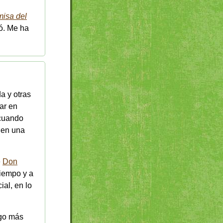
misa del
ó. Me ha
da y otras
ar en
 cuando
enen una
e
Don
tiempo y a
ial, en lo
lgo más