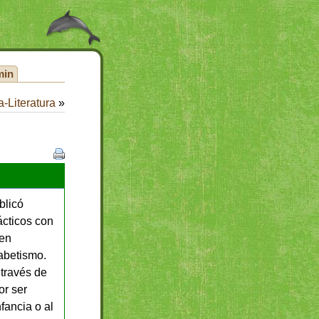
min
-Literatura
»
blicó
ácticos con
en
abetismo.
 través de
or ser
fancia o al