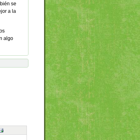
mbién se
jor a la
mos
n algo