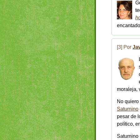
Ge
te
ho
encantado 
[3] Por
Ja
moraleja, 
No quiero 
Saturnino
pesar de l
político, 
Saturnino 