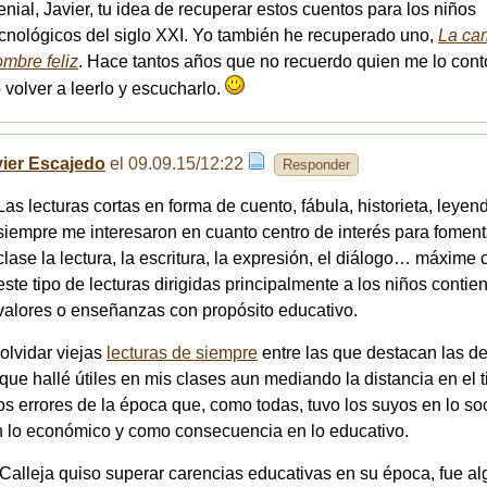
nial, Javier, tu idea de recuperar estos cuentos para los niños
cnológicos del siglo XXI. Yo también he recuperado uno,
La ca
mbre feliz
. Hace tantos años que no recuerdo quien me lo cont
volver a leerlo y escucharlo.
vier Escajedo
el 09.09.15/12:22
Responder
Las lecturas cortas en forma de cuento, fábula, historieta, leyen
siempre me interesaron en cuanto centro de interés para foment
clase la lectura, la escritura, la expresión, el diálogo… máxime
este tipo de lecturas dirigidas principalmente a los niños conti
valores o enseñanzas con propósito educativo.
olvidar viejas
lecturas de siempre
entre las que destacan las d
que hallé útiles en mis clases aun mediando la distancia en el 
os errores de la época que, como todas, tuvo los suyos en lo soc
en lo económico y como consecuencia en lo educativo.
Calleja quiso superar carencias educativas en su época, fue a