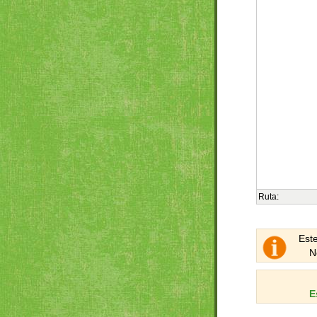
Ruta:
Este
N
E