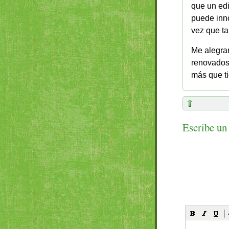
que un edi
puede inno
vez que t
Me alegran
renovados
más que t
Escribe un