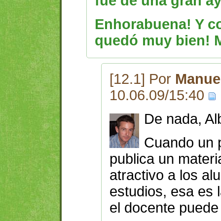
fué de una gran a
Enhorabuena! Y co
quedó muy bien! M
[12.1] Por
Manuel
10.06.09/15:40
De nada, Al
Cuando un p
publica un materia
atractivo a los a
estudios, esa es
el docente puede 