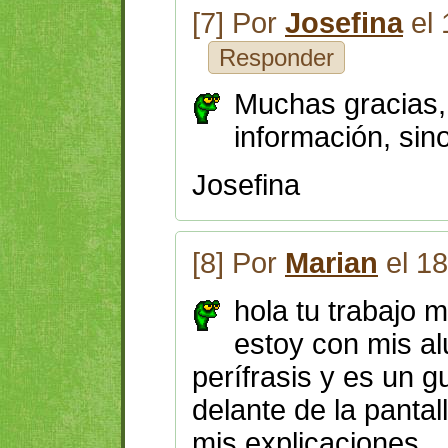
[7] Por
Josefina
el 
Responder
Muchas gracias, 
información, sin
Josefina
[8] Por
Marian
el 18
hola tu trabajo 
estoy con mis a
perífrasis y es un g
delante de la pantal
mis explicaciones...