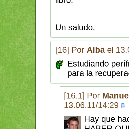
Un saludo.
[16] Por
Alba
el 13.
Estudiando períf
para la recupera
[16.1] Por
Manuel
13.06.11/14:29
Hay que hace
HABER QUE 