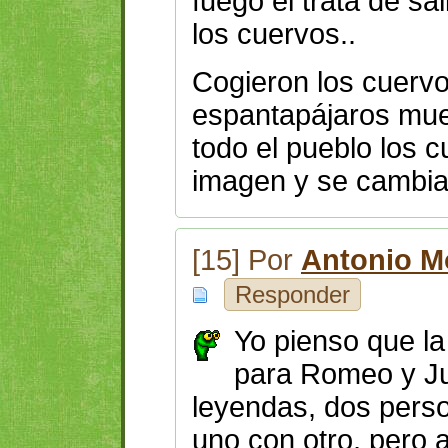
fuego el trata de sa
los cuervos..
Cogieron los cuervo
espantapájaros muer
todo el pueblo los 
imagen y se cambiar
[15] Por
Antonio M
Responder
Yo pienso que la
para Romeo y Ju
leyendas, dos perso
uno con otro, pero