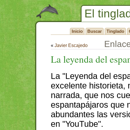
El tingla
Inicio
Buscar
Tinglado
Enlac
«
Javier Escajedo
La leyenda del espa
La "Leyenda del espa
excelente historieta,
narrada, que nos cuen
espantapájaros que n
abundantes las versi
en "YouTube".