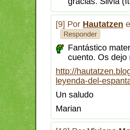
gracias. Silvia (It
[9] Por
Hautatzen
e
Responder
Fantástico mater
cuento. Os dejo 
http://hautatzen.bl
leyenda-del-espant
Un saludo
Marian