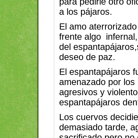
para pedirle otro of
a los pájaros.
El amo aterrorizado
frente algo infernal
del espantapájaros,
deseo de paz.
El espantapájaros f
amenazado por los
agresivos y violent
espantapájaros dent
Los cuervos decidie
demasiado tarde, a
sacrificado pero no