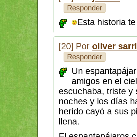
Responder
Esta historia te
[20] Por
oliver sarr
Responder
Un espantapájaro
amigos en el ciel
escuchaba,
triste y
noches y los días h
herido cayó a sus p
llena.
El espantapájaros c