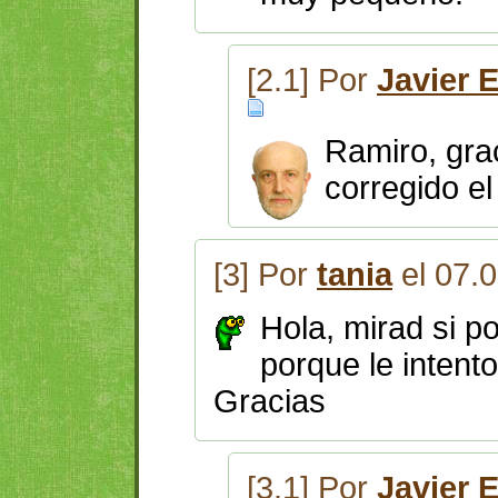
[2.1] Por
Javier 
Ramiro, grac
corregido el
[3] Por
tania
el 07.
Hola, mirad si po
porque le intent
Gracias
[3.1] Por
Javier 