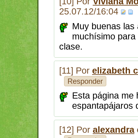
[10] Por
Viviana Mo
25.07.12/16:04
Muy buenas las 
muchísimo para 
clase.
[11] Por
elizabeth c
Responder
Esta página me h
espantapájaros 
[12] Por
alexandra