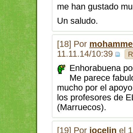
me han gustado mu
Un saludo.
[18] Por
mohammed
11.11.14/10:39
R
Enhorabuena por 
Me parece fabul
mucho por el apoyo 
los profesores de
(Marruecos).
[19] Por
jocelin
el 