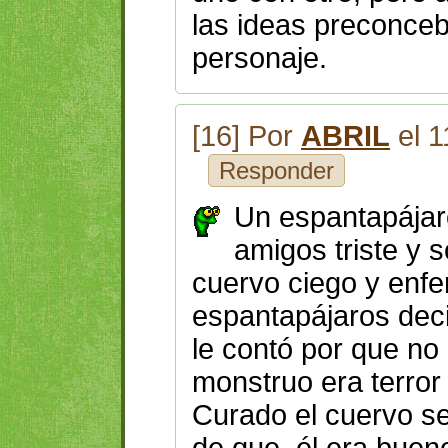
las ideas preconceb
personaje.
[16] Por
ABRIL
el 1
Responder
Un espantapájaro
amigos triste y s
cuervo ciego y enfe
espantapájaros deci
le contó por que no
monstruo era terror
Curado el cuervo se f
de que él era bueno