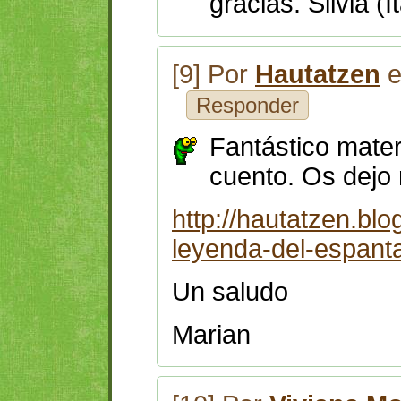
gracias. Silvia (It
[9] Por
Hautatzen
e
Responder
Fantástico mater
cuento. Os dejo 
http://hautatzen.bl
leyenda-del-espant
Un saludo
Marian