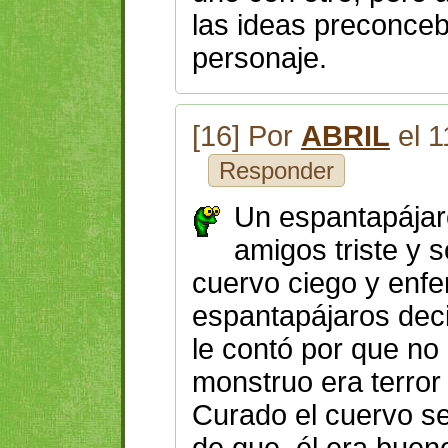
las ideas preconceb
personaje.
[16] Por
ABRIL
el 1
Responder
Un espantapájaro
amigos triste y s
cuervo ciego y enfe
espantapájaros deci
le contó por que no
monstruo era terror
Curado el cuervo se f
de que él era bueno