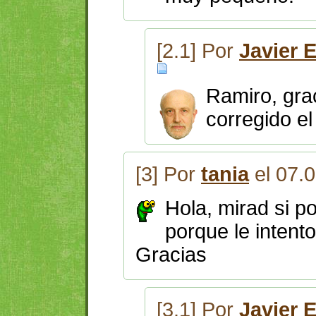
[2.1] Por
Javier 
Ramiro, grac
corregido el
[3] Por
tania
el 07.
Hola, mirad si po
porque le intent
Gracias
[3.1] Por
Javier 