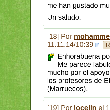
me han gustado mu
Un saludo.
[18] Por
mohammed
11.11.14/10:39
R
Enhorabuena por 
Me parece fabul
mucho por el apoyo 
los profesores de
(Marruecos).
[19] Por
jocelin
el 