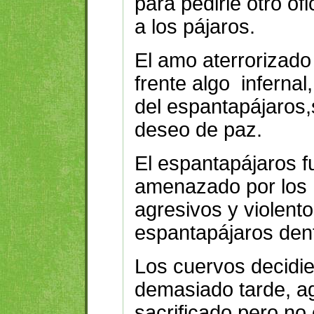
para pedirle otro of
a los pájaros.
El amo aterrorizado
frente algo infernal
del espantapájaros,
deseo de paz.
El espantapájaros f
amenazado por los
agresivos y violent
espantapájaros dent
Los cuervos decidie
demasiado tarde, a
sacrificado pero no