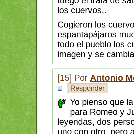
fuego el trata de sa
los cuervos..
Cogieron los cuervo
espantapájaros muer
todo el pueblo los 
imagen y se cambiar
[15] Por
Antonio M
Responder
Yo pienso que la
para Romeo y Ju
leyendas, dos perso
uno con otro, pero