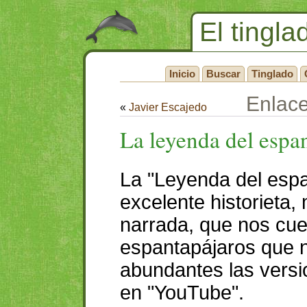
El tingla
Inicio
Buscar
Tinglado
Enlac
«
Javier Escajedo
La leyenda del espa
La "Leyenda del espa
excelente historieta,
narrada, que nos cuen
espantapájaros que n
abundantes las versi
en "YouTube".