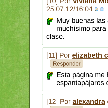
[10] Por
Viviana Mo
25.07.12/16:04
Muy buenas las 
muchísimo para 
clase.
[11] Por
elizabeth c
Responder
Esta página me h
espantapájaros 
[12] Por
alexandra