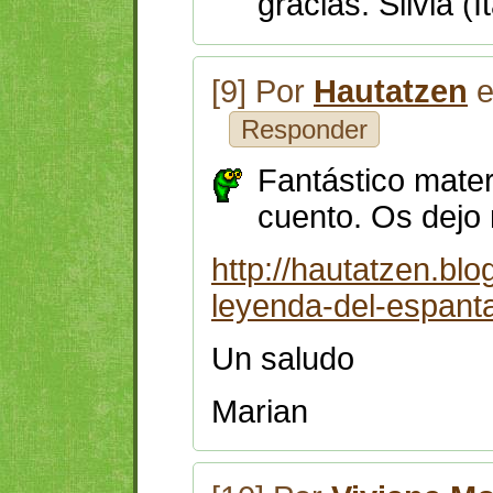
gracias. Silvia (It
[9] Por
Hautatzen
e
Responder
Fantástico mater
cuento. Os dejo 
http://hautatzen.bl
leyenda-del-espant
Un saludo
Marian