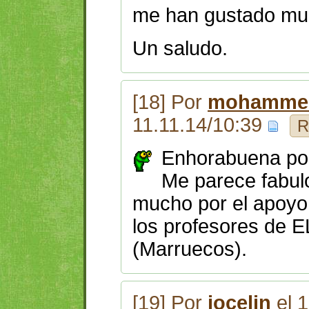
me han gustado mu
Un saludo.
[18] Por
mohammed
11.11.14/10:39
R
Enhorabuena por 
Me parece fabul
mucho por el apoyo 
los profesores de
(Marruecos).
[19] Por
jocelin
el 