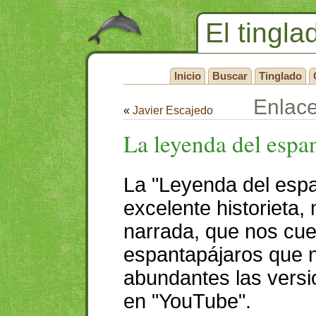
El tingla
Inicio
Buscar
Tinglado
Enlac
«
Javier Escajedo
La leyenda del espa
La "Leyenda del espa
excelente historieta,
narrada, que nos cuen
espantapájaros que n
abundantes las versi
en "YouTube".