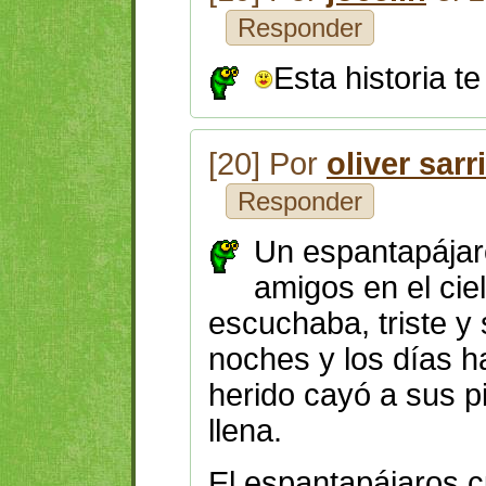
Responder
Esta historia te
[20] Por
oliver sarr
Responder
Un espantapájaro
amigos en el ciel
escuchaba,
triste y
noches y los días h
herido cayó a sus p
llena.
El espantapájaros c