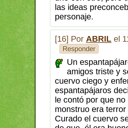
las ideas preconceb
personaje.
[16] Por
ABRIL
el 1
Responder
Un espantapájaro
amigos triste y s
cuervo ciego y enfe
espantapájaros deci
le contó por que no
monstruo era terror
Curado el cuervo se f
de que él era bueno