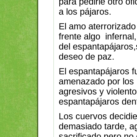
para pedirle otro of
a los pájaros.
El amo aterrorizado
frente algo infernal
del espantapájaros,
deseo de paz.
El espantapájaros f
amenazado por los
agresivos y violent
espantapájaros dent
Los cuervos decidie
demasiado tarde, a
sacrificado pero no