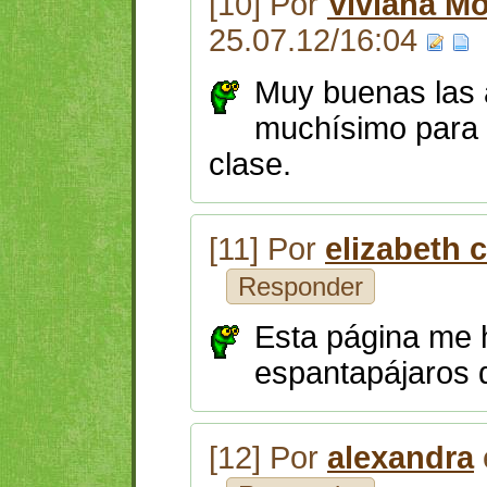
[10] Por
Viviana Mo
25.07.12/16:04
Muy buenas las 
muchísimo para 
clase.
[11] Por
elizabeth c
Responder
Esta página me h
espantapájaros 
[12] Por
alexandra