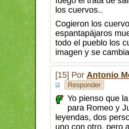
fuego el trata de sa
los cuervos..
Cogieron los cuervo
espantapájaros muer
todo el pueblo los 
imagen y se cambiar
[15] Por
Antonio M
Responder
Yo pienso que la
para Romeo y Ju
leyendas, dos perso
uno con otro, pero