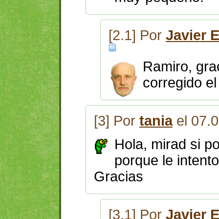
[2.1] Por
Javier 
Ramiro, grac
corregido el
[3] Por
tania
el 07.
Hola, mirad si po
porque le intent
Gracias
[3.1] Por
Javier 