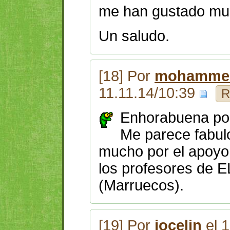
me han gustado mu
Un saludo.
[18] Por
mohammed
11.11.14/10:39
R
Enhorabuena por 
Me parece fabul
mucho por el apoyo 
los profesores de
(Marruecos).
[19] Por
jocelin
el 