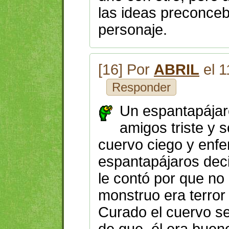
las ideas preconceb
personaje.
[16] Por
ABRIL
el 1
Responder
Un espantapájaro
amigos triste y s
cuervo ciego y enfe
espantapájaros deci
le contó por que no
monstruo era terror
Curado el cuervo se f
de que él era bueno