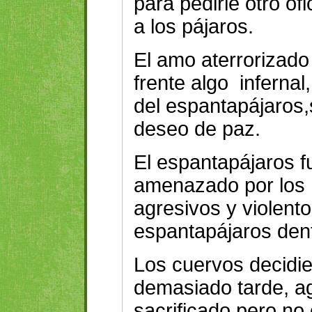
para pedirle otro of
a los pájaros.
El amo aterrorizado
frente algo infernal
del espantapájaros,
deseo de paz.
El espantapájaros f
amenazado por los
agresivos y violent
espantapájaros dent
Los cuervos decidie
demasiado tarde, a
sacrificado pero no