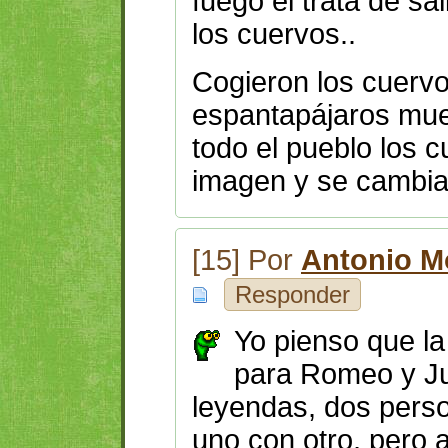
fuego el trata de sa
los cuervos..
Cogieron los cuervo
espantapájaros muer
todo el pueblo los 
imagen y se cambiar
[15] Por
Antonio M
Responder
Yo pienso que la
para Romeo y Ju
leyendas, dos perso
uno con otro, pero