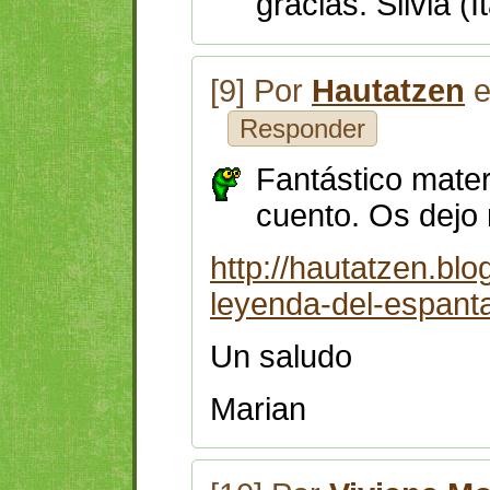
gracias. Silvia (It
[9] Por
Hautatzen
e
Responder
Fantástico mater
cuento. Os dejo 
http://hautatzen.bl
leyenda-del-espant
Un saludo
Marian