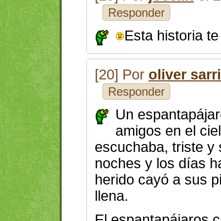
Responder
Esta historia te
[20] Por
oliver sarr
Responder
Un espantapájaro
amigos en el ciel
escuchaba,
triste y
noches y los días h
herido cayó a sus p
llena.
El espantapájaros c