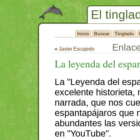
El tingla
Inicio
Buscar
Tinglado
Enlac
«
Javier Escajedo
La leyenda del espa
La "Leyenda del espa
excelente historieta,
narrada, que nos cuen
espantapájaros que n
abundantes las versi
en "YouTube".