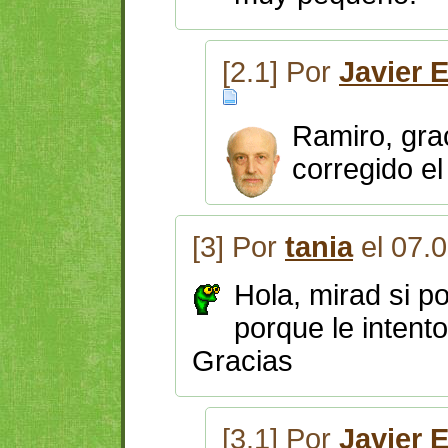
[2.1] Por
Javier 
Ramiro, grac
corregido el
[3] Por
tania
el 07.
Hola, mirad si po
porque le intent
Gracias
[3.1] Por
Javier 