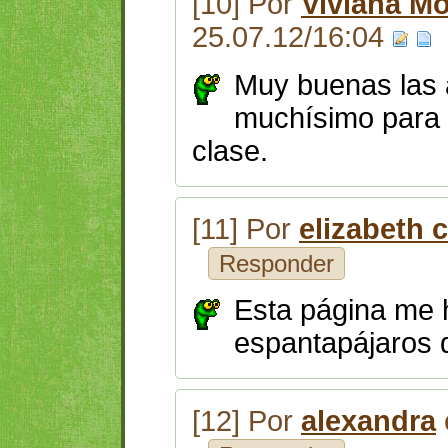
[10] Por
Viviana Mo
25.07.12/16:04
Muy buenas las 
muchísimo para 
clase.
[11] Por
elizabeth c
Responder
Esta página me h
espantapájaros 
[12] Por
alexandra