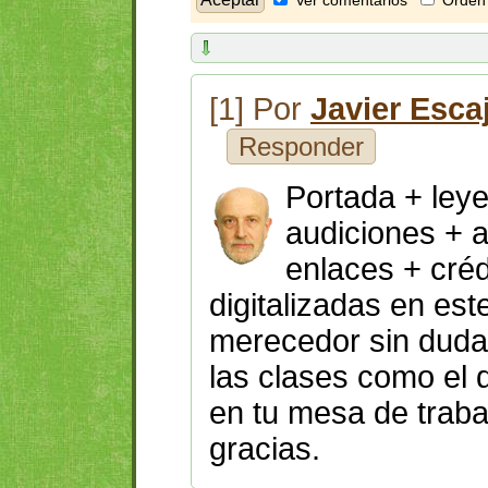
Ver comentarios
Orden 
[1] Por
Javier Esca
Responder
Portada + ley
audiciones + a
enlaces + créd
digitalizadas en est
merecedor sin duda 
las clases como el 
en tu mesa de trab
gracias.