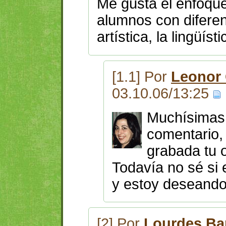
Me gusta el enfoque
alumnos con diferent
artística, la lingüísti
[1.1] Por
Leonor
03.10.06/13:25
Muchísimas 
comentario, 
grabada tu 
Todavía no sé si 
y estoy deseando 
[2] Por
Lourdes Ba