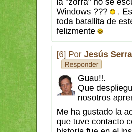
la "zorra" no se esc
Windows ???
. Es
toda batallita de es
felizmente
[6] Por
Jesús Serr
Responder
Guau!!.
Que despliegue
nosotros apre
Me ha gustado la ac
que tuve contacto c
historia fue en el in