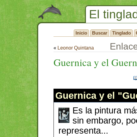
El tingla
Inicio
Buscar
Tinglado
Enlac
«
Leonor Quintana
Guernica y el Guern
Guernica y el "Gu
Es la pintura má
sin embargo, po
representa...