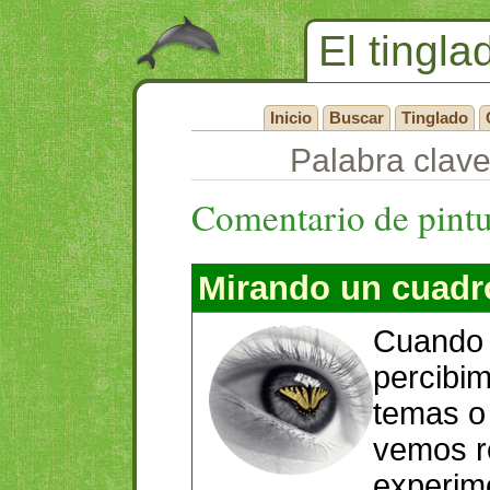
El tingla
Inicio
Buscar
Tinglado
Palabra clave
Comentario de pintu
Mirando un cuadr
Cuando 
percibi
temas o
vemos r
experim